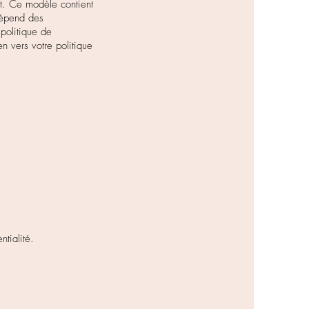
net. Ce modèle contient
 dépend des
 politique de
en vers votre politique
tialité.