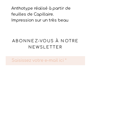
Anthotype réalisé à partir de
feuilles de Capillaire.
Impression sur un très beau
papier d’art en coton, 310 g
L’Anthotype est un procédé
ABONNEZ-VOUS À NOTRE
photographique alternatif ancien
NEWSLETTER
datant de 1842 comme le
cyanotype. L’image est créée
grâce à une émulsion naturelle
photosensible, provenant de
S'abonner
pigments présents dans la
nature: baies, feuilles, fleurs,
fruits, légumes, racines…
L’emulsion est appliquée sur une
feuille. Une fois sèche, la feuille
Livraison et retours
est placée sous l’objet à
Mentions légales
dupliquer: des fleurs, des
feuilles…
Politique en matière de cookies
Puis vient le moment très
CGV