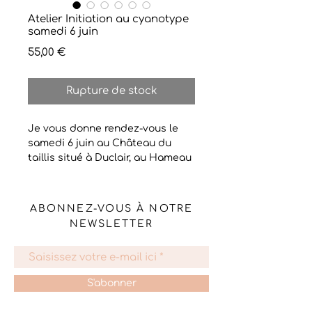
Atelier Initiation au cyanotype
samedi 6 juin
Prix
55,00 €
Rupture de stock
Je vous donne rendez-vous le
samedi 6 juin au Château du
taillis situé à Duclair, au Hameau
de Saint Paul pour deux heures
trente d'initiation à cette
technique alternative de
ABONNEZ-VOUS À NOTRE
photographie, datant de 1842.
NEWSLETTER
Vous découvrirez son histoire, le
procédé ainsi que le fruit de mes
expérimentations.J'amènerai
tout le matériel nécessaire pour
S'abonner
expérimenter le cyanotype. Je
mettrai aussi à votre disposition