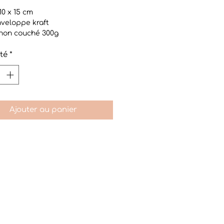
10 x 15 cm
veloppe kraft
 non couché 300g
Olin Rough
té
*
Ajouter au panier