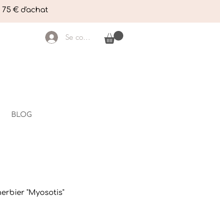
e 75 € d'achat
Se connecter
BLOG
erbier "Myosotis"
rix