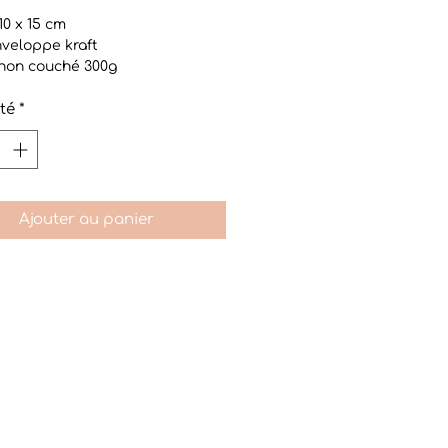
10 x 15 cm
veloppe kraft
 non couché 300g
Olin Rough
té
*
Ajouter au panier