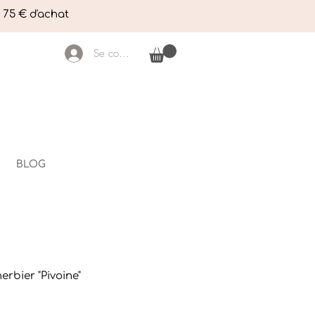
e 75 € d'achat
Se connecter
BLOG
erbier "Pivoine"
rix