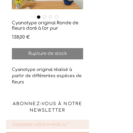
Cyanotype original Ronde de
fleurs doré à l'or pur
Prix
138,00 €
Rupture de stock
Cyanotype original réalisé à
partir de différentes espèces de
fleurs
Des fleurs et de minuscules
détails ont été peints et dorés à
l'or pur. Impression et dorure sur
ABONNEZ-VOUS À NOTRE
un très beau papier en cellulose,
NEWSLETTER
300 g
Format 30 x 40 cm prêt à être
encadré avec son passe-partout
réalisé sur mesure.