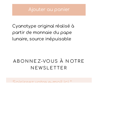
Ajouter au panier
Cyanotype original réalisé à
partir de monnaie du pape
lunaire, source inépuisable
d'inspiration
Impression unique sur un très
beau papier en cellulose, 300 g
ABONNEZ-VOUS À NOTRE
Format 30 x 40 cm
NEWSLETTER
Prête à être encadrée avec son
passe-partout
Le cyanotype est un procédé
S'abonner
photographique alternatif ancien
par le biais duquel on obtient un
tirage photographique
monochrome bleu de Prusse.
Cyanotypes originaux, signés et
Livraison et retours
datés avec le nom de la fleur
Mentions légales