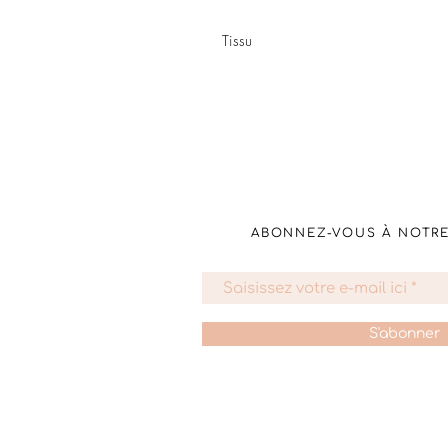
Tissu
J’ai choisi de ne pas mettre de globe e
mouillé.
ABONNEZ-VOUS À NOTR
S'abonner