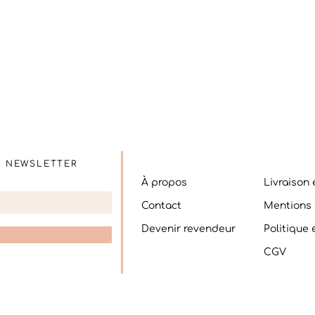
n verre pour garder l’image du Cyanotype original. Si vous le tachez, frottez d
E NEWSLETTER
À propos
Livraison 
Contact
Mentions 
Devenir revendeur
Politique
CGV