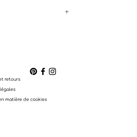
élicatement le tissu avec un linge
et retours
légales
 en matière de cookies