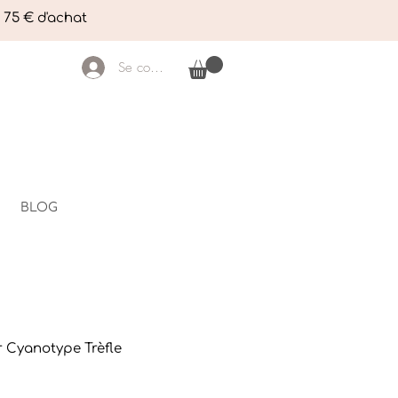
e 75 € d'achat
Se connecter
BLOG
r Cyanotype Trèfle
Prix